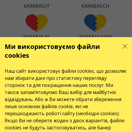
KARABAS.IT
KARABAS.CH
KARABAS.ES
KARABAS.COM
Ми використовуємо файли
cookies
KARABAS.CZ
KARABAS.DK
Наш сайт використовує файли cookies, що дозволяє
нам збирати дані про статистику перегляду
сторінок та для покращення наших послуг. Ми
також запам’ятовуємо Ваш вибір для майбутніх
відвідувань. Або ж Ви можете обрати збереження
KARABAS.CO
лише основних файлів cookie, які не
перешкоджають роботі сайту (необхідні cookies).
Якщо Ви не оберете жоден з двох варіантів, файли
КОНТАКТИ
cookies не будуть застосовуватись, але банер