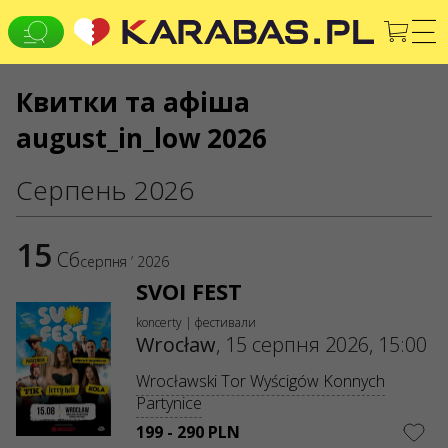
Квитки та афіша
EN
PL
UK
august_in_low 2026
WROCŁAW
Koncerty
Teatry
Серпень 2026
КОНТАКТИ
У вас є якісь запитання чи пропозиції?
15
Сб
серпня ’ 2026
Напишіть нам
SVOI FEST
Заявки обробляються через електронну форму на
koncerty | фестивали
вебсайті
sale@karabas.pl
Wrocław
,
15 серпня 2026, 15:00
GO2SHOW SPÓŁKA Z OGRANICZONĄ
Wrocławski Tor Wyścigów Konnych
ODPOWIEDZIALNOŚCIĄ
Partynice
NIP: 6751768934
Numer KRS 0000987419
199 - 290 PLN
REGON: 522850125