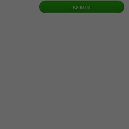
ul. GĘSIA, 8/205, KRAKÓW, kod 31-535
КУПИТИ
SERVICES
Доставка та оплата
Мапа сайту
О НАС
Організаторам
Логотип на афіши
Про компанію
Публічна оферта