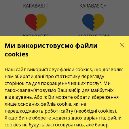
KARABAS.IT
KARABAS.CH
KARABAS.ES
KARABAS.COM
Ми використовуємо файли
cookies
KARABAS.CZ
KARABAS.DK
Наш сайт використовує файли cookies, що дозволяє
нам збирати дані про статистику перегляду
сторінок та для покращення наших послуг. Ми
також запам’ятовуємо Ваш вибір для майбутніх
відвідувань. Або ж Ви можете обрати збереження
KARABAS.CO
лише основних файлів cookie, які не
перешкоджають роботі сайту (необхідні cookies).
Якщо Ви не оберете жоден з двох варіантів, файли
КОНТАКТИ
cookies не будуть застосовуватись, але банер