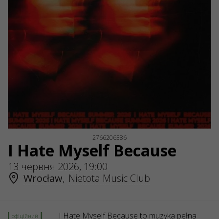
ul. GĘSIA, 8/205, KRAKÓW, kod 31-535
SERVICES
Доставка та оплата
Мапа сайту
О НАС
Організаторам
Логотип на афіши
Про компанію
Публічна оферта
2766206386
I Hate Myself Because
13 червня 2026, 19:00
Wrocław
,
Nietota Music Club
I Hate Myself Because to muzyka pełna
офіційний