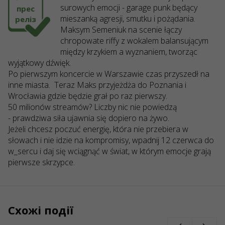
surowych emocji - garage punk będący
прес
mieszanką agresji, smutku i pożądania.
реліз
Maksym Semeniuk na scenie łączy
chropowate riffy z wokalem balansującym
między krzykiem a wyznaniem, tworząc
wyjątkowy dźwięk.
Po pierwszym koncercie w Warszawie czas przyszedł na
inne miasta. Teraz Maks przyjeżdża do Poznania i
Wrocławia gdzie będzie grał po raz pierwszy.
50 milionów streamów? Liczby nic nie powiedzą
- prawdziwa siła ujawnia się dopiero na żywo.
Jeżeli chcesz poczuć energię, która nie przebiera w
słowach i nie idzie na kompromisy, wpadnij 12 czerwca do
w_sercu i daj się wciągnąć w świat, w którym emocje grają
pierwsze skrzypce.
Схожі події