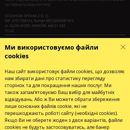
на сторінці
karabas.com/help
GO2SHOW SPÓŁKA Z O. O.
NIP: 6751768934, Numer KRS 0000987419
ul. GĘSIA, 8/205, KRAKÓW, kod 31-535
ПОДІЇ
Koncerty
Ми використовуємо файли
Teatry
cookies
Серпень 2026
Вересень 2026
жовтень 2026
Листопад 2026
Грудень 2026
Наш сайт використовує файли cookies, що дозволяє
нам збирати дані про статистику перегляду
Лютий 2027
Квітень 2027
сторінок та для покращення наших послуг. Ми
СЕРВІСИ
також запам’ятовуємо Ваш вибір для майбутніх
відвідувань. Або ж Ви можете обрати збереження
Доставка і оплата
лише основних файлів cookie, які не
Мапа сайту
перешкоджають роботі сайту (необхідні cookies).
ПРО НАС
Якщо Ви не оберете жоден з двох варіантів, файли
front.news.title
cookies не будуть застосовуватись, але банер