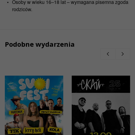
Osoby w wieku 16–18 lat – wymagana pisemna zgoda
rodziców.
Podobne wydarzenia
15/08/2026
13/09/2026
0
15:00
20:0
SVOI FEST
СКАЙ. 25
років на
Wrocław,
сцені
Wrocławski Tor
Wyścigów
Wrocław,
Konnych
199 - 290 PLN