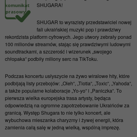
SHUGARA!
komunikat
prasowy
SHUGAR to wyrazisty przedstawiciel nowej
fali ukraińskiej muzyki pop i prawdziwy
rekordzista platform cyfrowych. Jego utwory zebrały ponad
100 milionów streamów, stając się prawdziwymi ludowymi
soundtrackami, a szczerość i wizerunek „swojego
chłopaka” podbiły miliony serc na TikToku.
Podczas koncertu usłyszycie na żywo wiralowe hity, które
podbijają listy przebojów: „Oleh”, „Tiotia”, „Toxic”, „Yahoda”,
a także popularne kolaboracje „Yo-yo” i „Paniczka”. To
pierwsza wielka europejska trasa artysty, będąca
odpowiedzią na ogromne zapotrzebowanie Ukraińców za
granicą. Występ Shugara to nie tylko koncert, ale
wybuchowa mieszanka charyzmy i żywej energii, która
zamienia całą salę w jedną wielką, wspólną imprezę.