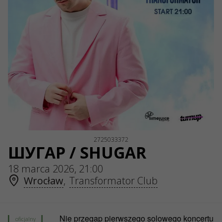
NIP: 6751768934
Numer KRS 0000987419
REGON: 522850125
ul. GĘSIA, 8/205, KRAKÓW, kod 31-535
USŁUGI
Dostawa i płatność
Mapa strony
O NAS
Organizatoram
Logo na plakaty i do mediów
O firmie
Oferta publiczna
2725033372
ШУГАР / SHUGAR
18 marca 2026, 21:00
Wrocław
,
Transformator Club
Nie przegap pierwszego solowego koncertu
oficjalny